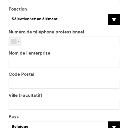
Fonction
Sélectionnez un élément
Numéro de téléphone professionnel
V
e
u
Nom de l'enterprise
i
l
l
e
Code Postal
z
s
a
i
Ville (Facultatif)
s
i
r
v
Pays
o
Belgique