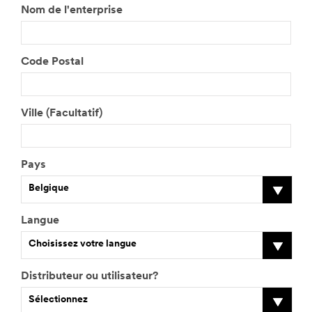
Nom de l'enterprise
i
l
l
e
Code Postal
z
s
a
i
Ville (Facultatif)
s
i
r
v
Pays
o
Belgique
t
r
e
Langue
f
Choisissez votre langue
o
n
c
Distributeur ou utilisateur?
t
Sélectionnez
i