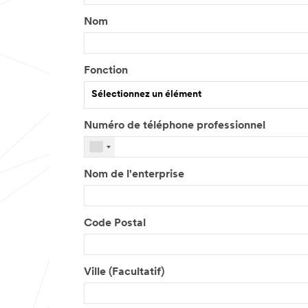
Nom
Fonction
Sélectionnez un élément
Numéro de téléphone professionnel
V
e
u
Nom de l'enterprise
i
l
l
e
Code Postal
z
s
a
Ville (Facultatif)
i
s
i