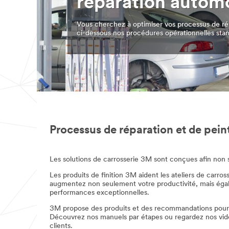
réparation autom
Vous cherchez à optimiser vos processus de ré
ci-dessous nos procédures opérationnelles standa
Processus de réparation et de pei
Les solutions de carrosserie 3M sont conçues afin non se
Les produits de finition 3M aident les ateliers de carros
augmentez non seulement votre productivité, mais égalem
performances exceptionnelles.
3M propose des produits et des recommandations pour les
Découvrez nos manuels par étapes ou regardez nos vidéos 
clients.