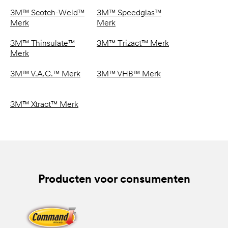
3M™ Scotch-Weld™
3M™ Speedglas™
Merk
Merk
3M™ Thinsulate™
3M™ Trizact™ Merk
Merk
3M™ V.A.C.™ Merk
3M™ VHB™ Merk
3M™ Xtract™ Merk
Producten voor consumenten