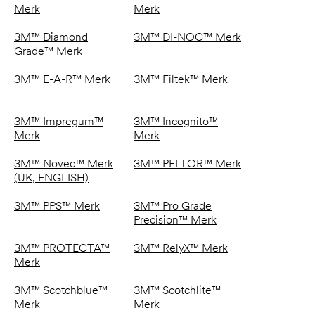
Merk
Merk
3M™ Diamond
3M™ DI-NOC™ Merk
Grade™ Merk
3M™ E-A-R™ Merk
3M™ Filtek™ Merk
3M™ Impregum™
3M™ Incognito™
Merk
Merk
3M™ Novec™ Merk
3M™ PELTOR™ Merk
(UK, ENGLISH)
3M™ PPS™ Merk
3M™ Pro Grade
Precision™ Merk
3M™ PROTECTA™
3M™ RelyX™ Merk
Merk
3M™ Scotchblue™
3M™ Scotchlite™
Merk
Merk