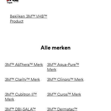
Bekijken 3M™ VHB™
Product
Alle merken
3M™ AbThera™ Merk
3M™ Aqua-Pure™
Merk
3M™ Clarity™ Merk
3M™ Clinpro™ Merk
3M™ Cubitron II™
3M™ Curos™ Merk
Merk
3M™ DBI-SALA™
3M™ Dermatac™