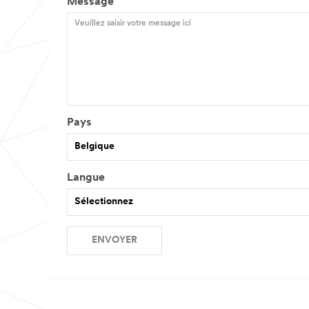
Message
Pays
Belgique
Langue
Sélectionnez
ENVOYER
Toutes
Merci.
nos
Votre