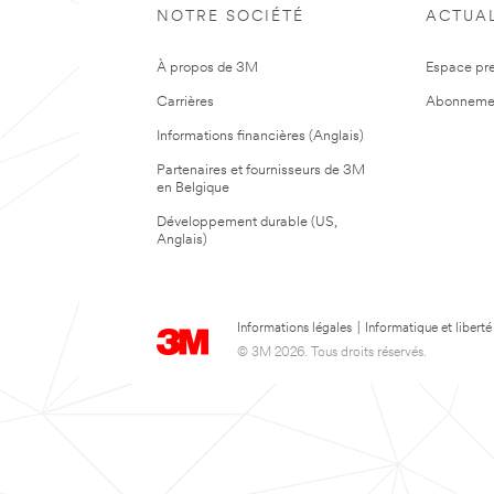
excuses.
demande
NOTRE SOCIÉTÉ
ACTUAL
a
Une
bien
erreur
été
À propos de 3M
Espace pr
s'est
prise
produite.
en
Carrières
Abonneme
Veuillez
compte.
réessayer
Informations financières (Anglais)
plus
Partenaires et fournisseurs de 3M
tard.
en Belgique
Développement durable (US,
Anglais)
Informations légales
|
Informatique et liberté
© 3M 2026. Tous droits réservés.