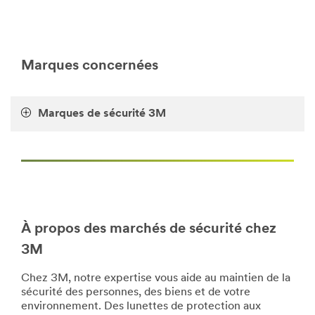
vous
http://solutions.3mbelgique.be/wps/portal/3M/fr_BE/F
offrent
**Site
une
area
tranquillité
**
d'esprit
PersonalSafety_SiteArea
Marques concernées
ainsi
***
qu'aux
url**
utilisateurs
/3M/fr_BE/company-
de
Marques de sécurité 3M
base-
vos
bnl/all-
installations.
3m-
Voir
products/?
tous
N=5002385+8709322+8710670+8711017+3294857484&
les
**Site
produits
area
de
**
sécurité
À propos des marchés de sécurité chez
Safety-
**Site
3M
Safety-
area
Products
**
Chez 3M, notre expertise vous aide au maintien de la
***
PersonalSafety-
sécurité des personnes, des biens et de votre
url**
CommunicationSolutions
environnement. Des lunettes de protection aux
***