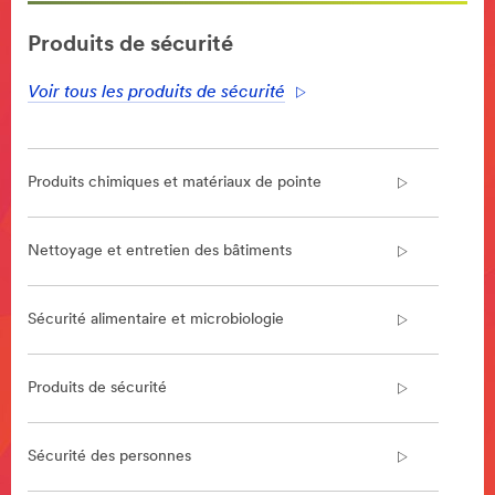
**Site
area
Produits de sécurité
**
RoadSafety-
Voir tous les produits de sécurité
MarkingSignalingForEmergencyVehicles
***
url**
https://www.3mfrance.fr/3M/fr_FR/securite-
Produits chimiques et matériaux de pointe
routiere/marquage-
securite-
vehicules/vehicules-
Nettoyage et entretien des bâtiments
prioritaires/
**Site
area
Sécurité alimentaire et microbiologie
**
WorkplaceSafety-
Anti-
Produits de sécurité
SlipTapesandTreads
***
url**
Sécurité des personnes
http://solutions.3mfrance.fr/wps/portal/3M/fr_FR/Faci