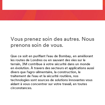
**Site
area
**Site
**
area
Safety-
**
BuildingSafety
Safety-
***
Chemicals-
url**
and-
/3M/fr_BE/company-
Advanced-
base-
Vous prenez soin des autres. Nous
Materials
bnl/all-
prenons soin de vous.
***
3m-
url**
products/?
Que ce soit en purifiant l'eau de Bombay, en améliorant
N=5002385+8709322+8711017&rt=r3
/3M/fr_BE/company-
les routes de Londres ou en sauvant des vies sur le
Sécurité
base-
terrain, 3M contribue à votre sécurité dans un monde
des
bnl/all-
en évolution. À travers des secteurs et applications aussi
bâtiments
3m-
divers que l'agro-alimentaire, la construction, le
products/?
traitement de l'eau et la sécurité routière, nos
Des
technologies sont sources de solutions innovantes vous
N=5002385+8709322+8710650+8711017+3294857484&
solutions
aidant à vous concentrer sur votre travail, en toutes
**Site
circonstances.
coupe-
area
feu
**
permettant
Safety-
d'empêcher
Facility-