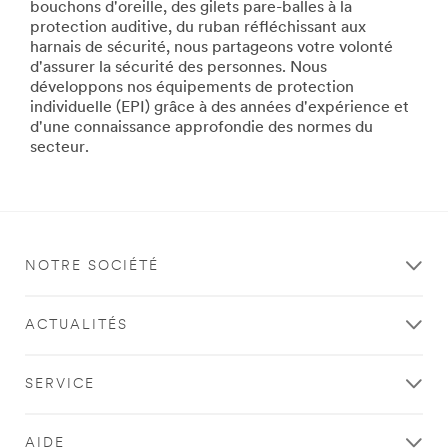
http://solutions.3mbelgique.be/wps/portal/3M/fr_BE/P
bouchons d'oreille, des gilets pare-balles à la
url**
protection auditive, du ruban réfléchissant aux
http://solutions.3mbelgique.be/wps/portal/3M/fr_BE/P
harnais de sécurité, nous partageons votre volonté
**Site
d'assurer la sécurité des personnes. Nous
area
développons nos équipements de protection
**
individuelle (EPI) grâce à des années d'expérience et
WorkplaceSafety-
d'une connaissance approfondie des normes du
CommunicationSolutions
secteur.
***
url**
http://solutions.3mbelgique.be/wps/portal/3M/fr_BE/P
**Site
area
NOTRE SOCIÉTÉ
**
PersonalSafety-
DetectionSolutions
ACTUALITÉS
***
url**
http://solutions.3mbelgique.be/wps/portal/3M/fr_BE/P
SERVICE
**Site
area
**
AIDE