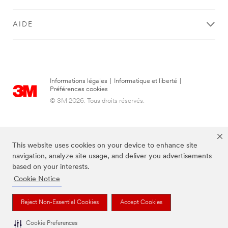
AIDE
Informations légales
|
Informatique et liberté
|
Préférences cookies
© 3M 2026. Tous droits réservés.
This website uses cookies on your device to enhance site
navigation, analyze site usage, and deliver you advertisements
based on your interests.
Cookie Notice
Les marques listées ci-dessus sont des marques déposées de 3M.
Reject Non-Essential Cookies
Accept Cookies
Cookie Preferences