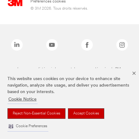
Préférences cookies
© 3M 2026. Tous droits réservés.
Les marques listées ci-dessus sont des marques déposées de 3M.
This website uses cookies on your device to enhance site
navigation, analyze site usage, and deliver you advertisements
based on your interests.
Cookie Notice
Reject Non-Essential Cookies
Accept Cookies
Cookie Preferences