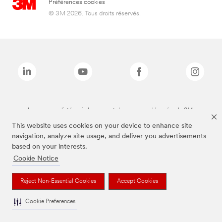
Préférences cookies
© 3M 2026. Tous droits réservés.
Les marques listées ci-dessus sont des marques déposées de 3M.
This website uses cookies on your device to enhance site
navigation, analyze site usage, and deliver you advertisements
based on your interests.
Cookie Notice
Reject Non-Essential Cookies
Accept Cookies
Cookie Preferences