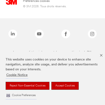
Préférences cookies
© 3M 2026. Tous droits réservés.
Les marques listées ci-dessus sont des marques déposées de 3M.
This website uses cookies on your device to enhance site
navigation, analyze site usage, and deliver you advertisements
based on your interests.
Cookie Notice
Reject Non-Essential Cookies
Accept Cookies
Cookie Preferences