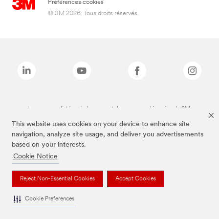
Préférences cookies
© 3M 2026. Tous droits réservés.
Les marques listées ci-dessus sont des marques déposées de 3M.
This website uses cookies on your device to enhance site
navigation, analyze site usage, and deliver you advertisements
based on your interests.
Cookie Notice
Reject Non-Essential Cookies
Accept Cookies
Cookie Preferences