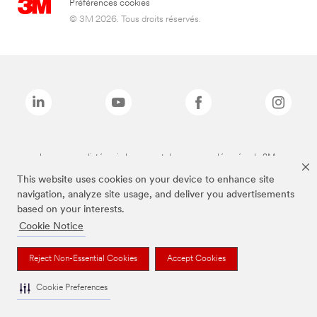
Préférences cookies
© 3M 2026. Tous droits réservés.
Les marques listées ci-dessus sont des marques déposées de 3M.
This website uses cookies on your device to enhance site
navigation, analyze site usage, and deliver you advertisements
based on your interests.
Cookie Notice
Reject Non-Essential Cookies
Accept Cookies
Cookie Preferences