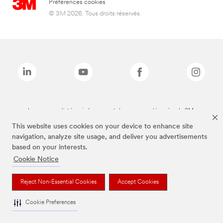
Préférences cookies
© 3M 2026. Tous droits réservés.
Les marques listées ci-dessus sont des marques déposées de 3M.
This website uses cookies on your device to enhance site
navigation, analyze site usage, and deliver you advertisements
based on your interests.
Cookie Notice
Reject Non-Essential Cookies
Accept Cookies
Cookie Preferences