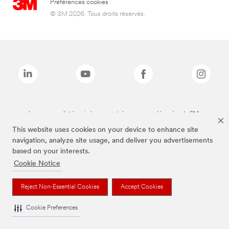
Préférences cookies
© 3M 2026. Tous droits réservés.
Les marques listées ci-dessus sont des marques déposées de 3M.
This website uses cookies on your device to enhance site
navigation, analyze site usage, and deliver you advertisements
based on your interests.
Cookie Notice
Reject Non-Essential Cookies
Accept Cookies
Cookie Preferences