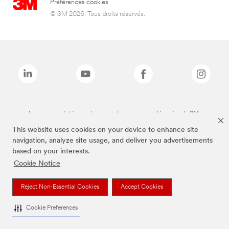
Préférences cookies
© 3M 2026. Tous droits réservés.
Les marques listées ci-dessus sont des marques déposées de 3M.
This website uses cookies on your device to enhance site
navigation, analyze site usage, and deliver you advertisements
based on your interests.
Cookie Notice
Reject Non-Essential Cookies
Accept Cookies
Cookie Preferences