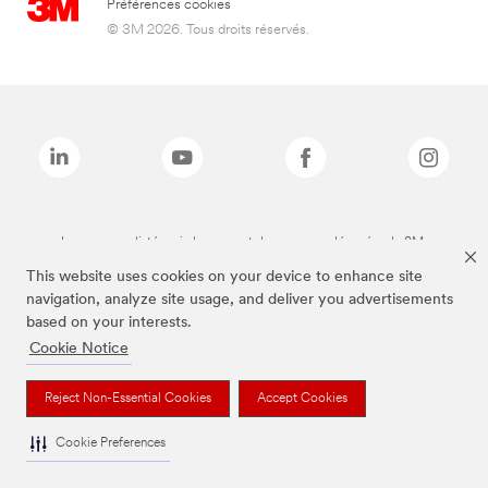
Préférences cookies
© 3M 2026. Tous droits réservés.
Les marques listées ci-dessus sont des marques déposées de 3M.
This website uses cookies on your device to enhance site
navigation, analyze site usage, and deliver you advertisements
based on your interests.
Cookie Notice
Reject Non-Essential Cookies
Accept Cookies
Cookie Preferences