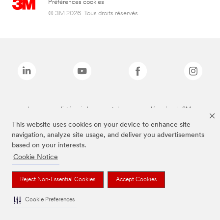
Préférences cookies
© 3M 2026. Tous droits réservés.
Les marques listées ci-dessus sont des marques déposées de 3M.
This website uses cookies on your device to enhance site
navigation, analyze site usage, and deliver you advertisements
based on your interests.
Cookie Notice
Reject Non-Essential Cookies
Accept Cookies
Cookie Preferences