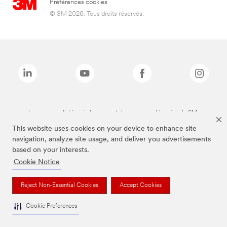
Préférences cookies
© 3M 2026. Tous droits réservés.
Les marques listées ci-dessus sont des marques déposées de 3M.
This website uses cookies on your device to enhance site
navigation, analyze site usage, and deliver you advertisements
based on your interests.
Cookie Notice
Reject Non-Essential Cookies
Accept Cookies
Cookie Preferences