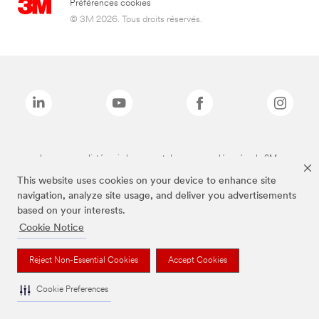
Préférences cookies
© 3M 2026. Tous droits réservés.
Les marques listées ci-dessus sont des marques déposées de 3M.
This website uses cookies on your device to enhance site
navigation, analyze site usage, and deliver you advertisements
based on your interests.
Cookie Notice
Reject Non-Essential Cookies
Accept Cookies
Cookie Preferences