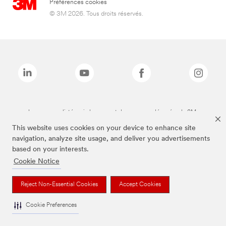
Préférences cookies
© 3M 2026. Tous droits réservés.
Les marques listées ci-dessus sont des marques déposées de 3M.
This website uses cookies on your device to enhance site
navigation, analyze site usage, and deliver you advertisements
based on your interests.
Cookie Notice
Reject Non-Essential Cookies
Accept Cookies
Cookie Preferences