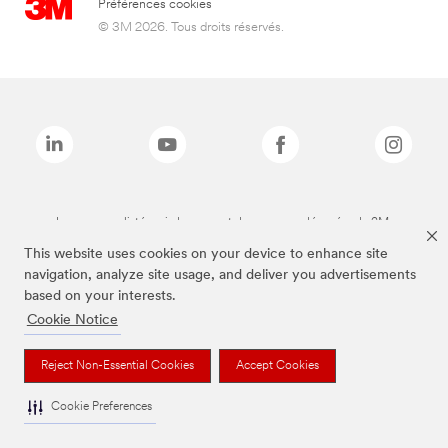
Préférences cookies
© 3M 2026. Tous droits réservés.
Les marques listées ci-dessus sont des marques déposées de 3M.
This website uses cookies on your device to enhance site
navigation, analyze site usage, and deliver you advertisements
based on your interests.
Cookie Notice
Reject Non-Essential Cookies
Accept Cookies
Cookie Preferences