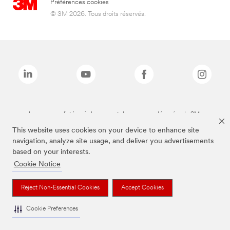
Préférences cookies
© 3M 2026. Tous droits réservés.
Les marques listées ci-dessus sont des marques déposées de 3M.
This website uses cookies on your device to enhance site
navigation, analyze site usage, and deliver you advertisements
based on your interests.
Cookie Notice
Reject Non-Essential Cookies
Accept Cookies
Cookie Preferences