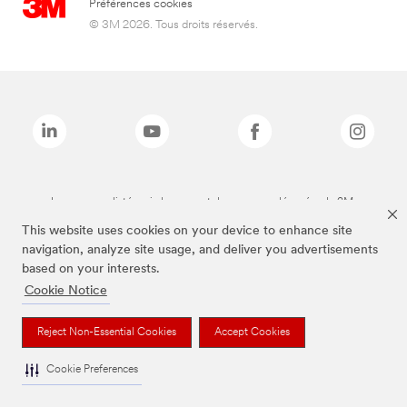
Préférences cookies
© 3M 2026. Tous droits réservés.
Les marques listées ci-dessus sont des marques déposées de 3M.
This website uses cookies on your device to enhance site
navigation, analyze site usage, and deliver you advertisements
based on your interests.
Cookie Notice
Reject Non-Essential Cookies
Accept Cookies
Cookie Preferences