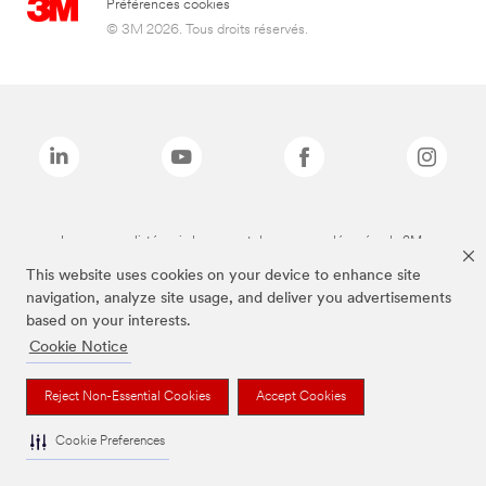
Préférences cookies
© 3M 2026. Tous droits réservés.
Les marques listées ci-dessus sont des marques déposées de 3M.
This website uses cookies on your device to enhance site
navigation, analyze site usage, and deliver you advertisements
based on your interests.
Cookie Notice
Reject Non-Essential Cookies
Accept Cookies
Cookie Preferences