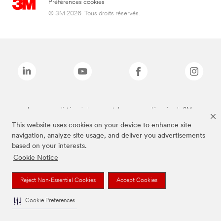
Préférences cookies
© 3M 2026. Tous droits réservés.
Les marques listées ci-dessus sont des marques déposées de 3M.
This website uses cookies on your device to enhance site
navigation, analyze site usage, and deliver you advertisements
based on your interests.
Cookie Notice
Reject Non-Essential Cookies
Accept Cookies
Cookie Preferences