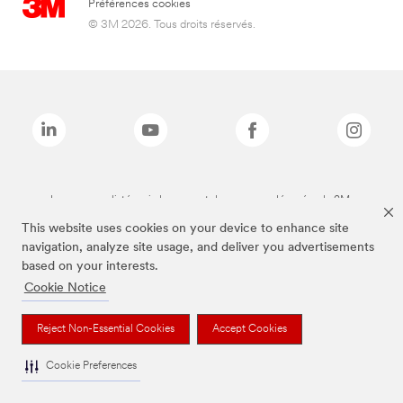
Préférences cookies
© 3M 2026. Tous droits réservés.
Les marques listées ci-dessus sont des marques déposées de 3M.
This website uses cookies on your device to enhance site
navigation, analyze site usage, and deliver you advertisements
based on your interests.
Cookie Notice
Reject Non-Essential Cookies
Accept Cookies
Cookie Preferences