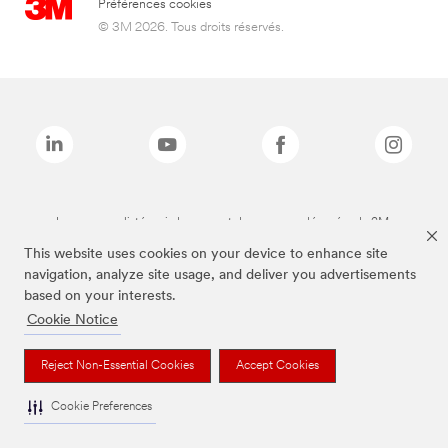
Préférences cookies
© 3M 2026. Tous droits réservés.
Les marques listées ci-dessus sont des marques déposées de 3M.
This website uses cookies on your device to enhance site
navigation, analyze site usage, and deliver you advertisements
based on your interests.
Cookie Notice
Reject Non-Essential Cookies
Accept Cookies
Cookie Preferences