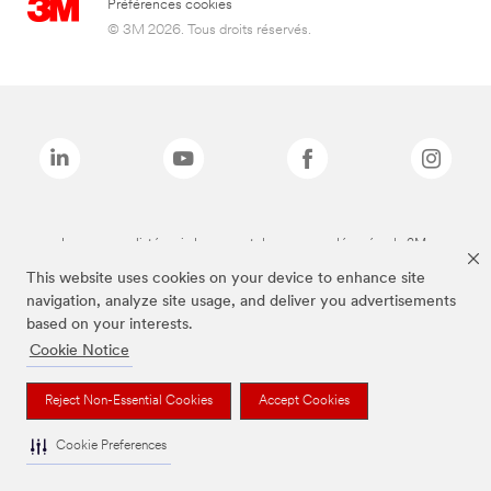
Préférences cookies
© 3M 2026. Tous droits réservés.
Les marques listées ci-dessus sont des marques déposées de 3M.
This website uses cookies on your device to enhance site
navigation, analyze site usage, and deliver you advertisements
based on your interests.
Cookie Notice
Reject Non-Essential Cookies
Accept Cookies
Cookie Preferences