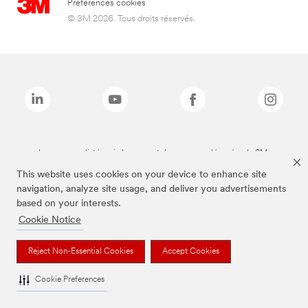
Préférences cookies
© 3M 2026. Tous droits réservés.
Les marques listées ci-dessus sont des marques déposées de 3M.
This website uses cookies on your device to enhance site
navigation, analyze site usage, and deliver you advertisements
based on your interests.
Cookie Notice
Reject Non-Essential Cookies
Accept Cookies
Cookie Preferences