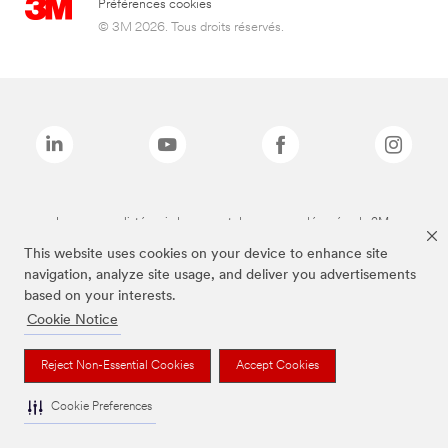
Préférences cookies
© 3M 2026. Tous droits réservés.
Les marques listées ci-dessus sont des marques déposées de 3M.
This website uses cookies on your device to enhance site
navigation, analyze site usage, and deliver you advertisements
based on your interests.
Cookie Notice
Reject Non-Essential Cookies
Accept Cookies
Cookie Preferences