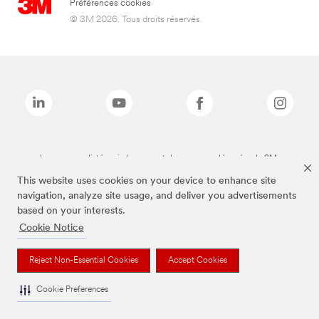
Préférences cookies
© 3M 2026. Tous droits réservés.
Les marques listées ci-dessus sont des marques déposées de 3M.
This website uses cookies on your device to enhance site
navigation, analyze site usage, and deliver you advertisements
based on your interests.
Cookie Notice
Reject Non-Essential Cookies
Accept Cookies
Cookie Preferences