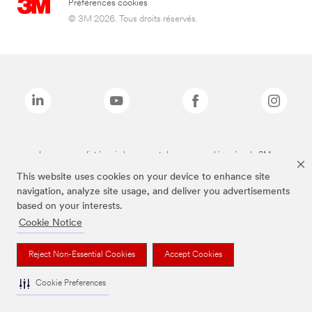
Préférences cookies
© 3M 2026. Tous droits réservés.
Les marques listées ci-dessus sont des marques déposées de 3M.
This website uses cookies on your device to enhance site
navigation, analyze site usage, and deliver you advertisements
based on your interests.
Cookie Notice
Reject Non-Essential Cookies
Accept Cookies
Cookie Preferences