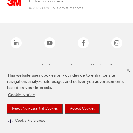
Préférences cookies
© 3M 2026. Tous droits réservés.
Les marques listées ci-dessus sont des marques déposées de 3M.
This website uses cookies on your device to enhance site
navigation, analyze site usage, and deliver you advertisements
based on your interests.
Cookie Notice
Reject Non-Essential Cookies
Accept Cookies
Cookie Preferences