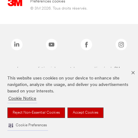
Préférences cookies
© 3M 2026. Tous droits réservés.
Les marques listées ci-dessus sont des marques déposées de 3M.
This website uses cookies on your device to enhance site
navigation, analyze site usage, and deliver you advertisements
based on your interests.
Cookie Notice
Reject Non-Essential Cookies
Accept Cookies
Cookie Preferences