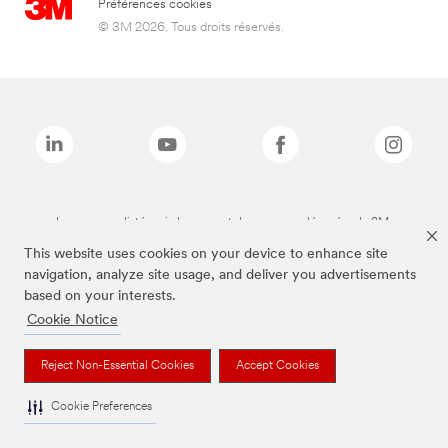
Préférences cookies
© 3M 2026. Tous droits réservés.
Les marques listées ci-dessus sont des marques déposées de 3M.
This website uses cookies on your device to enhance site
navigation, analyze site usage, and deliver you advertisements
based on your interests.
Cookie Notice
Reject Non-Essential Cookies
Accept Cookies
Cookie Preferences