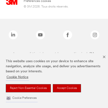
Préférences cookies
© 3M 2026. Tous droits réservés.
Les marques listées ci-dessus sont des marques déposées de 3M.
This website uses cookies on your device to enhance site
navigation, analyze site usage, and deliver you advertisements
based on your interests.
Cookie Notice
Reject Non-Essential Cookies
Accept Cookies
Cookie Preferences