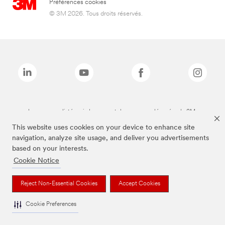
Préférences cookies
© 3M 2026. Tous droits réservés.
Les marques listées ci-dessus sont des marques déposées de 3M.
This website uses cookies on your device to enhance site
navigation, analyze site usage, and deliver you advertisements
based on your interests.
Cookie Notice
Reject Non-Essential Cookies
Accept Cookies
Cookie Preferences