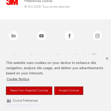
Préférences cookies
© 3M 2026. Tous droits réservés.
Les marques listées ci-dessus sont des marques déposées de 3M.
This website uses cookies on your device to enhance site
navigation, analyze site usage, and deliver you advertisements
based on your interests.
Cookie Notice
Reject Non-Essential Cookies
Accept Cookies
Cookie Preferences