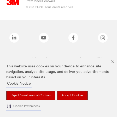
Préférences cookies
© 3M 2026. Tous droits réservés.
Les marques listées ci-dessus sont des marques déposées de 3M.
This website uses cookies on your device to enhance site
navigation, analyze site usage, and deliver you advertisements
based on your interests.
Cookie Notice
Reject Non-Essential Cookies
Accept Cookies
Cookie Preferences