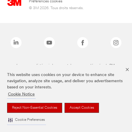
Préférences cookies
© 3M 2026. Tous droits réservés.
Les marques listées ci-dessus sont des marques déposées de 3M.
This website uses cookies on your device to enhance site
navigation, analyze site usage, and deliver you advertisements
based on your interests.
Cookie Notice
Reject Non-Essential Cookies
Accept Cookies
Cookie Preferences