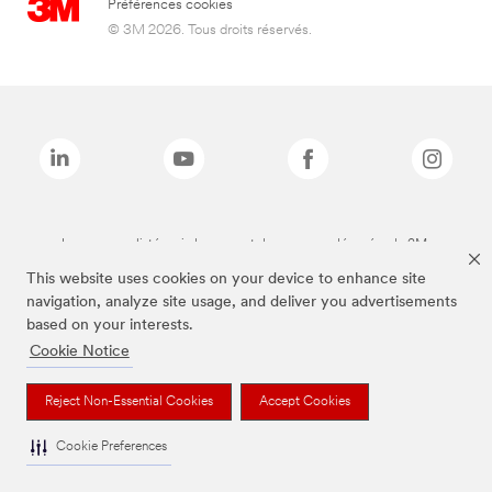
Préférences cookies
© 3M 2026. Tous droits réservés.
Les marques listées ci-dessus sont des marques déposées de 3M.
This website uses cookies on your device to enhance site
navigation, analyze site usage, and deliver you advertisements
based on your interests.
Cookie Notice
Reject Non-Essential Cookies
Accept Cookies
Cookie Preferences