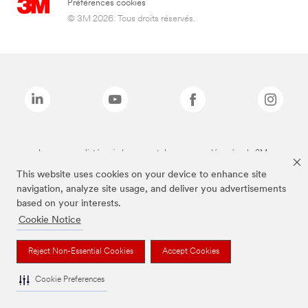
Préférences cookies
© 3M 2026. Tous droits réservés.
Les marques listées ci-dessus sont des marques déposées de 3M.
This website uses cookies on your device to enhance site
navigation, analyze site usage, and deliver you advertisements
based on your interests.
Cookie Notice
Reject Non-Essential Cookies
Accept Cookies
Cookie Preferences