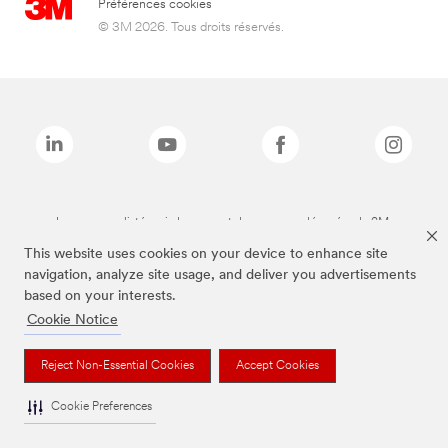
Préférences cookies
© 3M 2026. Tous droits réservés.
Les marques listées ci-dessus sont des marques déposées de 3M.
This website uses cookies on your device to enhance site
navigation, analyze site usage, and deliver you advertisements
based on your interests.
Cookie Notice
Reject Non-Essential Cookies
Accept Cookies
Cookie Preferences