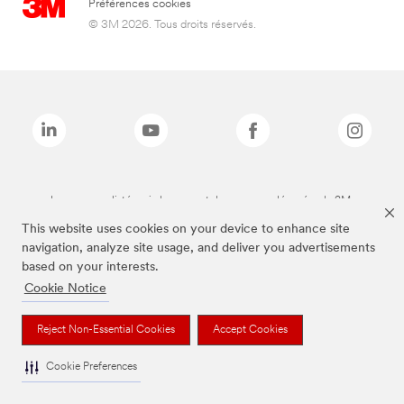
Préférences cookies
© 3M 2026. Tous droits réservés.
Les marques listées ci-dessus sont des marques déposées de 3M.
This website uses cookies on your device to enhance site
navigation, analyze site usage, and deliver you advertisements
based on your interests.
Cookie Notice
Reject Non-Essential Cookies
Accept Cookies
Cookie Preferences