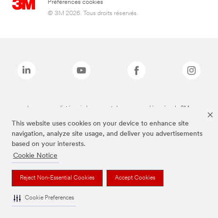
Préférences cookies
© 3M 2026. Tous droits réservés.
Les marques listées ci-dessus sont des marques déposées de 3M.
This website uses cookies on your device to enhance site
navigation, analyze site usage, and deliver you advertisements
based on your interests.
Cookie Notice
Reject Non-Essential Cookies
Accept Cookies
Cookie Preferences