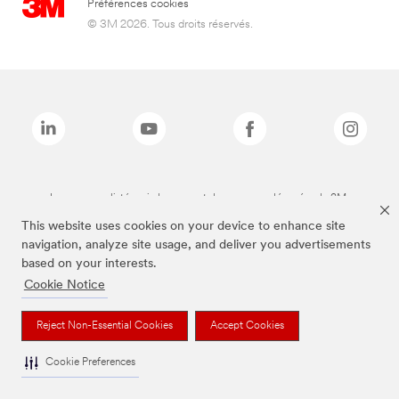
Préférences cookies
© 3M 2026. Tous droits réservés.
Les marques listées ci-dessus sont des marques déposées de 3M.
This website uses cookies on your device to enhance site
navigation, analyze site usage, and deliver you advertisements
based on your interests.
Cookie Notice
Reject Non-Essential Cookies
Accept Cookies
Cookie Preferences