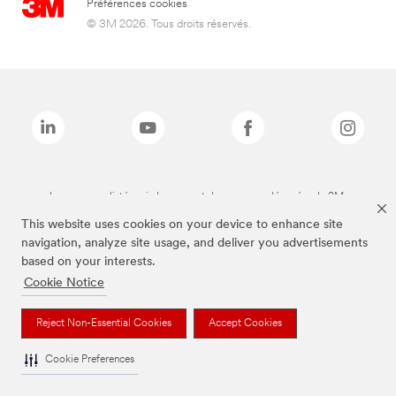
Préférences cookies
© 3M 2026. Tous droits réservés.
Les marques listées ci-dessus sont des marques déposées de 3M.
This website uses cookies on your device to enhance site
navigation, analyze site usage, and deliver you advertisements
based on your interests.
Cookie Notice
Reject Non-Essential Cookies
Accept Cookies
Cookie Preferences