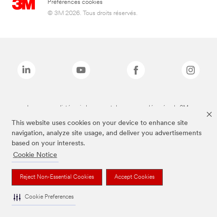
Préférences cookies
© 3M 2026. Tous droits réservés.
Les marques listées ci-dessus sont des marques déposées de 3M.
This website uses cookies on your device to enhance site
navigation, analyze site usage, and deliver you advertisements
based on your interests.
Cookie Notice
Reject Non-Essential Cookies
Accept Cookies
Cookie Preferences