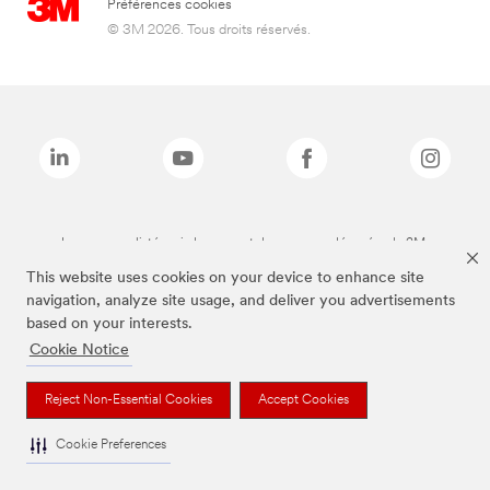
Préférences cookies
© 3M 2026. Tous droits réservés.
Les marques listées ci-dessus sont des marques déposées de 3M.
This website uses cookies on your device to enhance site
navigation, analyze site usage, and deliver you advertisements
based on your interests.
Cookie Notice
Reject Non-Essential Cookies
Accept Cookies
Cookie Preferences