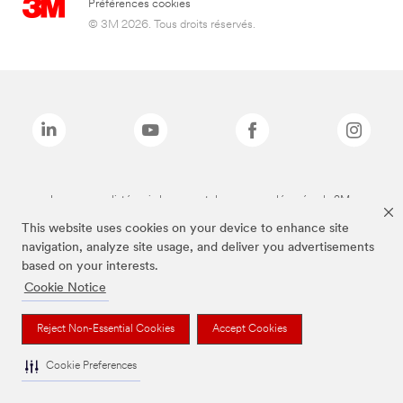
Préférences cookies
© 3M 2026. Tous droits réservés.
Les marques listées ci-dessus sont des marques déposées de 3M.
This website uses cookies on your device to enhance site
navigation, analyze site usage, and deliver you advertisements
based on your interests.
Cookie Notice
Reject Non-Essential Cookies
Accept Cookies
Cookie Preferences